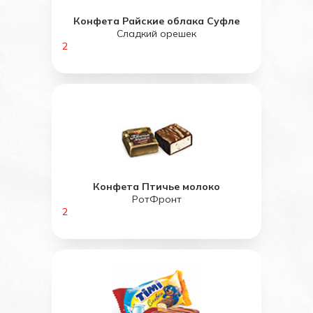
Конфета Райские облака Суфле
Сладкий орешек
2
Конфета Птичье молоко
РотФронт
2