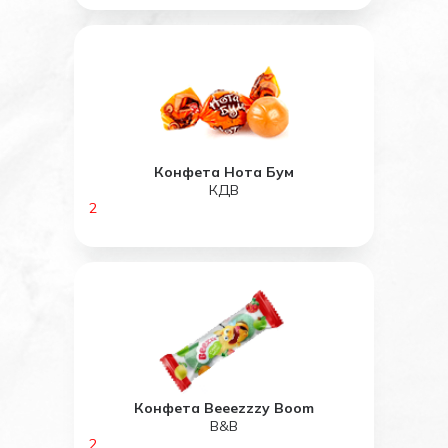
Конфета Нота Бум
КДВ
2
Конфета Beeezzzy Boom
B&B
2