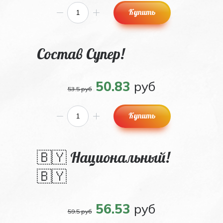
Купить
Состав Супер!
50.83
руб
53.5 руб
Купить
🇧🇾 Национальный!
🇧🇾
56.53
руб
59.5 руб