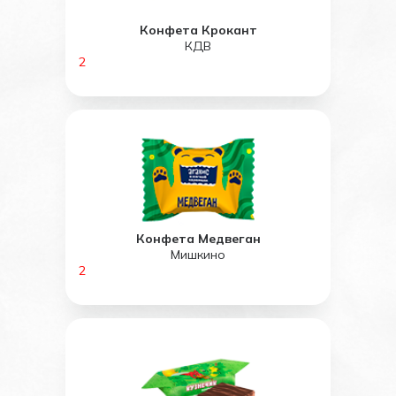
Конфета Крокант
КДВ
2
Конфета Медвеган
Мишкино
2