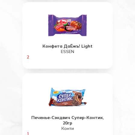
Конфета ДаЁжъ! Light
ESSEN
2
Печенье-Сэндвич Супер-Контик,
20гр
Конти
1