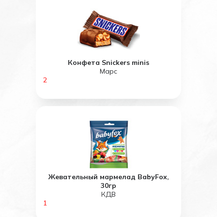
Конфета Snickers minis
Марс
2
Жевательный мармелад BabyFox,
30гр
КДВ
1