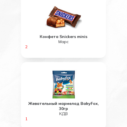
Конфета Snickers minis
Марс
2
Жевательный мармелад BabyFox,
30гр
КДВ
1