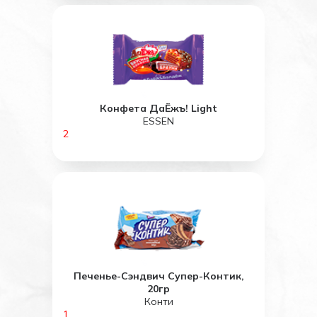
Конфета ДаЁжъ! Light
ESSEN
2
Печенье-Сэндвич Супер-Контик,
20гр
Конти
1