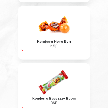
Конфета Нота Бум
КДВ
2
Конфета Beeezzzy Boom
B&B
2