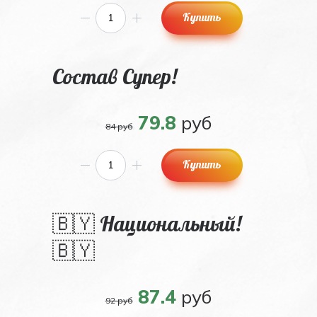
Купить
Состав Супер!
79.8
руб
84 руб
Купить
🇧🇾 Национальный!
🇧🇾
87.4
руб
92 руб