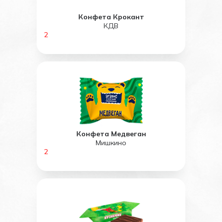
Конфета Крокант
КДВ
2
Конфета Медвеган
Мишкино
2