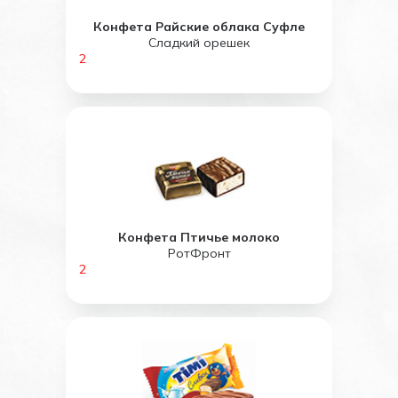
Конфета Райские облака Суфле
Сладкий орешек
2
Конфета Птичье молоко
РотФронт
2